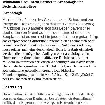
Willkommen bei Ihrem Partner in Archäologie und
Bodendenkmalpflege
|Archäologie
Mit dem Inkrafttreten des Gesetzes zum Schutz und zur
Pflege der Denkmäler (Denkmalschutzgesetz - DSchG)
im Oktober 1973 änderte sich das Leben bayerischer
Bauherren von Grund auf - mit dem Einreichen eines
Bauplanes ist es nun nicht in jedem Fall mehr getan.
Liegt
das entsprechende Grundstück innerhalb eines bekannten oder
vermuteten Bodendenkmals oder in der Nähe eines solchen,
muss seither auch eine denkmalrechtliche Erlaubnis eingeholt
werden, die die möglichen Auflagen einer archäologischen
Untersuchung durch eine qualifizierte Fachfirma bestimmt.
Mit dem Inkrafttreten der letzten Änderungen am Bayerischen
Denkmalschutzgesetzes vom 01. Juli 2023, wurde u.a. auch die
Kostentragung gesetzlich geregelt. Das bisherige
Veranlasserprinzip ist nun in Art. 7 Abs. 1 Satz 2 (BayDSchG
neu) im Rahmen des Zumutbaren fixiert.
|Betreuung
Diese denkmalschutzrechtlichen Auflagen werden in der Regel
von einer durch den Bauherren beauftragten Grabungsfirma
erfüllt, da in Bayern nur die wenigsten Bauvorhaben vom