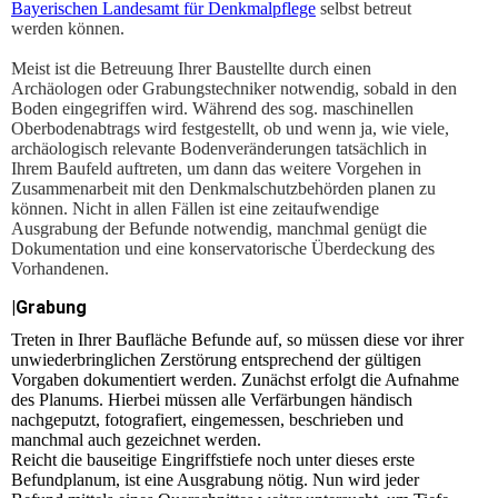
Bayerischen Landesamt für Denkmalpflege
selbst betreut
werden können.
Meist ist die Betreuung Ihrer Baustellte durch einen
Archäologen oder Grabungstechniker notwendig, sobald in den
Boden eingegriffen wird. Während des sog. maschinellen
Oberbodenabtrags wird festgestellt, ob und wenn ja, wie viele,
archäologisch relevante Bodenveränderungen tatsächlich in
Ihrem Baufeld auftreten, um dann das weitere Vorgehen in
Zusammenarbeit mit den Denkmalschutzbehörden planen zu
können. Nicht in allen Fällen ist eine zeitaufwendige
Ausgrabung der Befunde notwendig, manchmal genügt die
Dokumentation und eine konservatorische Überdeckung
des
Vorhandenen
.
|Grabung
Treten in Ihrer Baufläche Befunde auf, so müssen diese vor ihrer
unwiederbringlichen Zerstörung entsprechend der gültigen
Vorgaben dokumentiert werden. Zunächst erfolgt die Aufnahme
des Planums. Hierbei müssen alle Verfärbungen händisch
nachgeputzt, fotografiert, eingemessen, beschrieben und
manchmal auch gezeichnet werden.
Reicht die bauseitige Eingriffstiefe noch unter dieses erste
Befundplanum, ist eine Ausgrabung nötig. Nun wird jeder