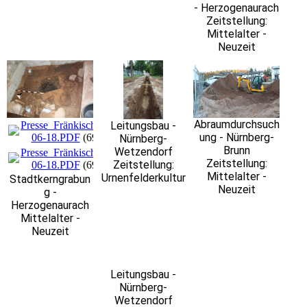
- Herzogenaurach
Zeitstellung:
Mittelalter -
Neuzeit
Abraumdurchsuch
Leitungsbau -
Presse_Fränkischer_Tag_29-
ung - Nürnberg-
06-18.PDF
(699.68KB)
Nürnberg-
Brunn
Wetzendorf
Presse_Fränkischer_Tag_29-
Zeitstellung:
Zeitstellung:
06-18.PDF
(699.68KB)
Mittelalter -
Urnenfelderkultur
Stadtkerngrabun
Neuzeit
g -
Herzogenaurach
Mittelalter -
Neuzeit
Leitungsbau -
Nürnberg-
Wetzendorf