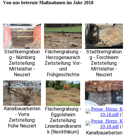
Von uns betreute Maßnahmen im Jahr 2018
Stadtkerngrabun
Flächengrabung -
Stadtkerngrabun
g - Nürnberg
Herzogenaurach
g - Forchheim
Zeitstellung:
Zeitstellung: Vor-
Zeitstellung:
Mittelalter -
und
Mittelalter -
Neuzeit
Frühgeschichte
Neuzeit
Kanalbauarbeiten
Flächengrabung -
Presse_Herzo_Kanal_
- Vorra
Eggolsheim
10-18.pdf
(7.52M
Zeitstellung:
Zeitstellung:
Presse_Herzo_Kanal_
frühe Neuzeit
Linienbandkerami
10-18.pdf
(7.52M
k (Neolithikum)
Kanalbauarbeiten